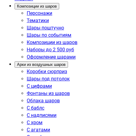
Композиции из шаров
Персонажи
Тематики
Шары поштучно
Шары по событиям
Композиции из шаров
Наборы до 2 500 руб
Оформление шарами
Арки из воздушных шаров
Коробки сюрприз
Шары под потолок
С цифрами
Фонтаны из шаров
Облака шаров
С баблс
С надписями
С хром
С агатами