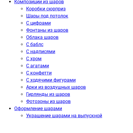
Композиции из шаров
Коробки сюрприз
Шары под потолок
С цифрами
Фонтаны из шаров
Облака шаров
С баблс
С надписями
С хром
С агатами
С конфетти
С ходячими фигурами
Арки из воздушных шаров
Гирлянды из шаров
Фотозоны из шаров
Оформление шарами
Украшение шарами на выпускной