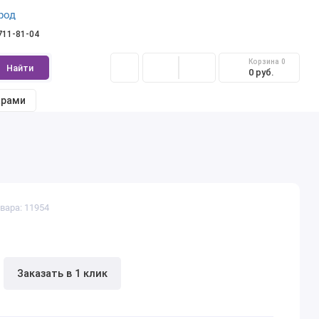
род
 711-81-04
Корзина
0
Найти
0 руб.
арами
вара: 11954
Заказать в 1 клик