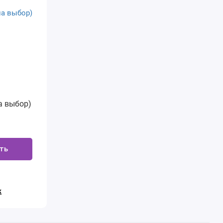
а выбор)
ть
к