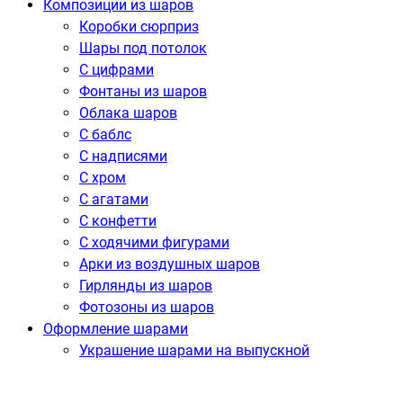
Композиции из шаров
Коробки сюрприз
Шары под потолок
С цифрами
Фонтаны из шаров
Облака шаров
С баблс
С надписями
С хром
С агатами
С конфетти
С ходячими фигурами
Арки из воздушных шаров
Гирлянды из шаров
Фотозоны из шаров
Оформление шарами
Украшение шарами на выпускной