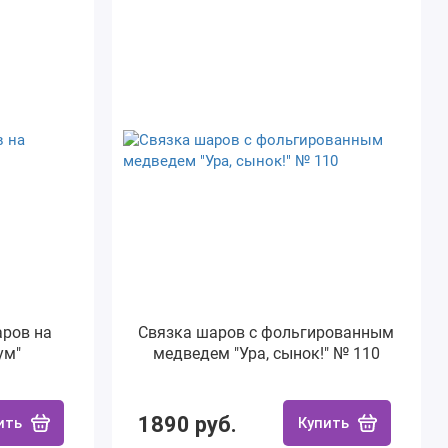
ров на
Связка шаров с фольгированным
ум"
медведем "Ура, сынок!" № 110
1890 руб.
ить
Купить