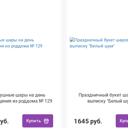
ушные шары на день
Праздничный букет ша
ения из роддома № 129
выписку "Белый ш
уб.
1645 руб.
Купить
Куп