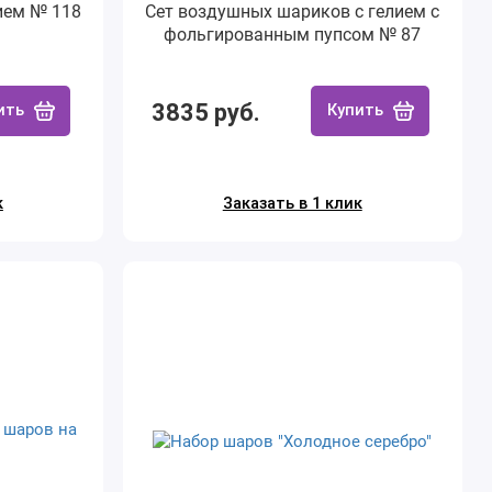
ием № 118
Сет воздушных шариков с гелием с
фольгированным пупсом № 87
3835 руб.
ить
Купить
к
Заказать в 1 клик