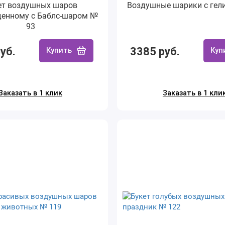
ет воздушных шаров
Воздушные шарики с гел
енному с Баблс-шаром №
93
уб.
3385 руб.
Купить
Куп
Заказать в 1 клик
Заказать в 1 кли