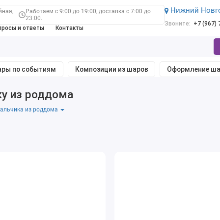
Нижний Новг
йная,
Работаем с 9:00 до 19:00, доставка с 7:00 до
23:00.
Звоните:
+7 (967)
просы и ответы
Контакты
ры по событиям
Композиции из шаров
Оформление ш
у из роддома
альчика из роддома