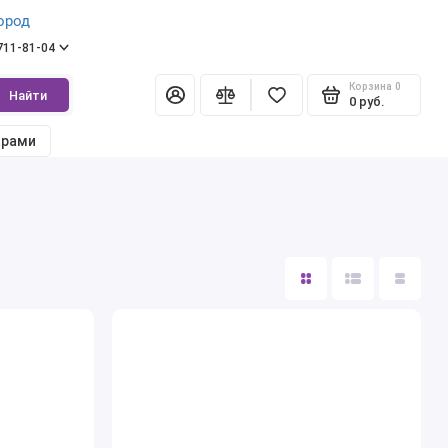
ород
 711-81-04
Корзина
0
Найти
0 руб.
арами