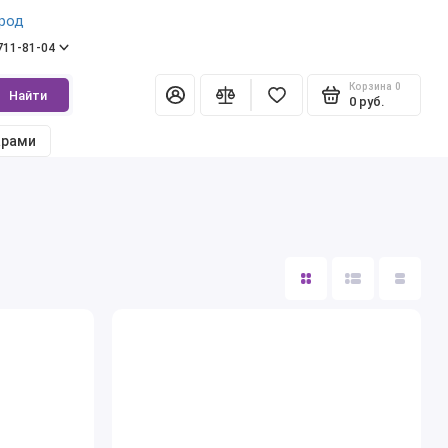
род
 711-81-04
Корзина
0
Найти
0 руб.
арами