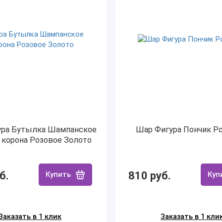
ура Бутылка Шампанское
Шар Фигура Пончик Р
 корона Розовое Золото
б.
810 руб.
Купить
Куп
Заказать в 1 клик
Заказать в 1 кли