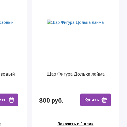
озовый
Шар Фигура Долька лайма
800 руб.
ить
Купить
к
Заказать в 1 клик