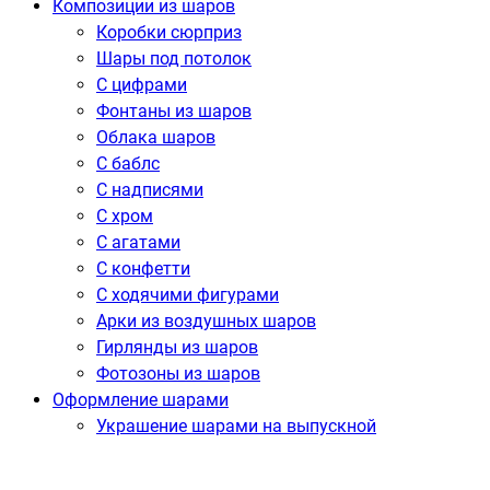
Композиции из шаров
Коробки сюрприз
Шары под потолок
С цифрами
Фонтаны из шаров
Облака шаров
С баблс
С надписями
С хром
С агатами
С конфетти
С ходячими фигурами
Арки из воздушных шаров
Гирлянды из шаров
Фотозоны из шаров
Оформление шарами
Украшение шарами на выпускной