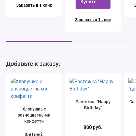
Купить
Заказать в 1 клик
З
Заказать в 1 клик
Добавьте к заказу:
Растяжка "Happy
Све
Birthday"
Хлопушка с
разноцветными
конфетти
800 руб.
350 руб.