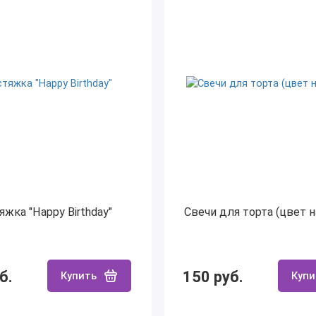
яжка "Happy Birthday"
Свечи для торта (цвет 
б.
150 руб.
Купить
Купи