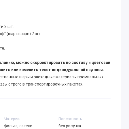
.
и 3 шт.
" (шар в шаре) 7 шт.
та.
еланию, можно скорректировать по составу и цветовой
авить или изменить текст индивидуальной надписи.
ественные шары и расходные материалы премиальных
казы строго в транспортировочных пакетах.
Материал
Поверхность
фольга, латекс
без рисунка