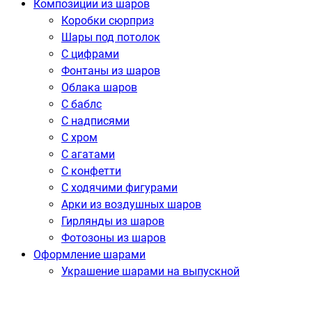
Композиции из шаров
Коробки сюрприз
Шары под потолок
С цифрами
Фонтаны из шаров
Облака шаров
С баблс
С надписями
С хром
С агатами
С конфетти
С ходячими фигурами
Арки из воздушных шаров
Гирлянды из шаров
Фотозоны из шаров
Оформление шарами
Украшение шарами на выпускной