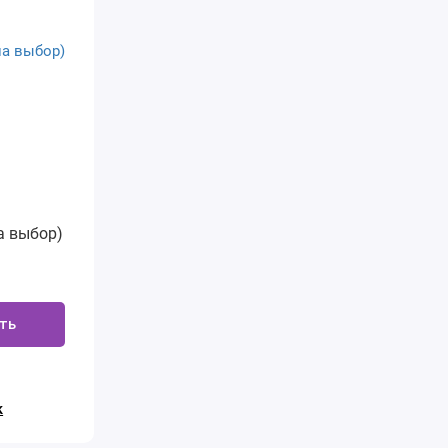
а выбор)
ть
к