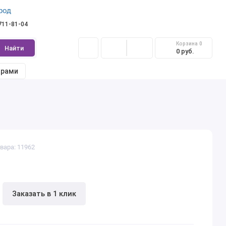
род
 711-81-04
Корзина
0
Найти
0 руб.
арами
вара: 11962
Заказать в 1 клик