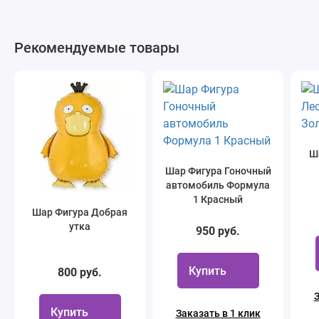
Рекомендуемые товары
Ш
Шар Фигура Гоночный
автомобиль Формула
1 Красный
Шар Фигура Добрая
утка
950 руб.
Купить
800 руб.
З
Купить
Заказать в 1 клик