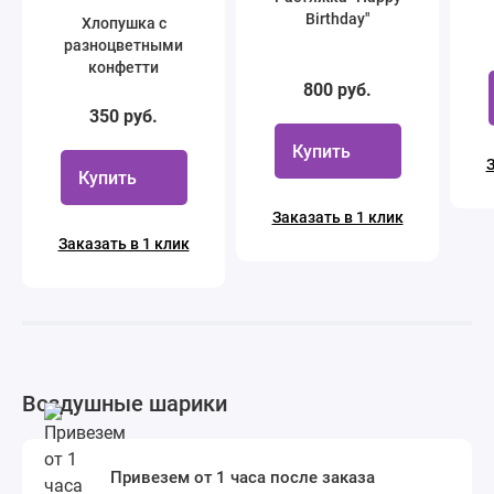
Birthday"
Хлопушка с
разноцветными
конфетти
800 руб.
350 руб.
Купить
З
Купить
Заказать в 1 клик
Заказать в 1 клик
Воздушные шарики
Привезем от 1 часа после заказа