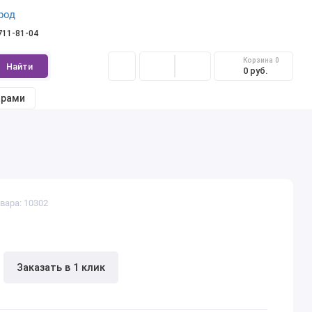
род
 711-81-04
Корзина
0
Найти
0 руб.
арами
вара: 10302
Заказать в 1 клик