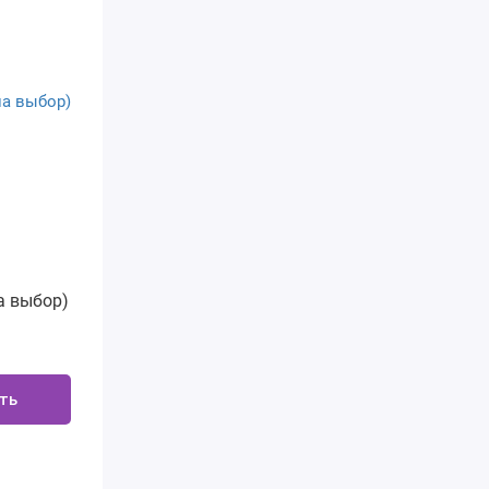
а выбор)
ть