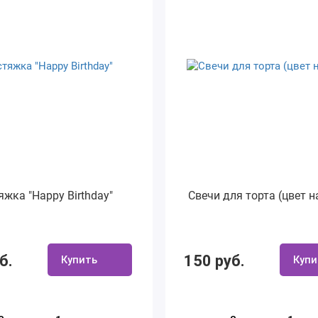
яжка "Happy Birthday"
Свечи для торта (цвет н
б.
150 руб.
Купить
Купи