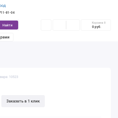
род
 711-81-04
Корзина
0
Найти
0 руб.
арами
вара: 10523
Заказать в 1 клик