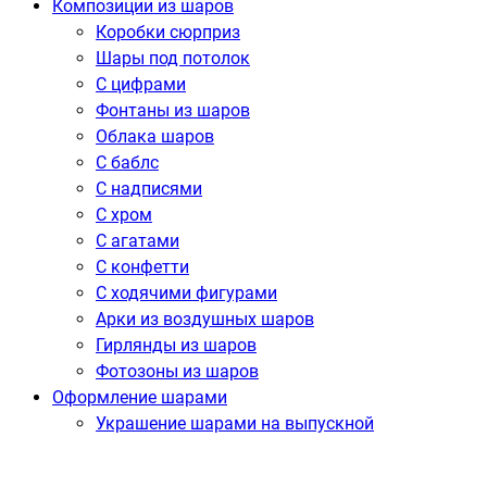
Композиции из шаров
Коробки сюрприз
Шары под потолок
С цифрами
Фонтаны из шаров
Облака шаров
С баблс
С надписями
С хром
С агатами
С конфетти
С ходячими фигурами
Арки из воздушных шаров
Гирлянды из шаров
Фотозоны из шаров
Оформление шарами
Украшение шарами на выпускной