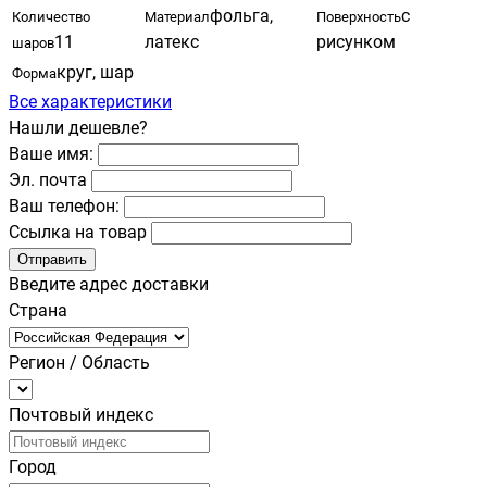
фольга,
с
Количество
Материал
Поверхность
11
латекс
рисунком
шаров
круг, шар
Форма
Все характеристики
Нашли дешевле?
Ваше имя:
Эл. почта
Ваш телефон:
Ссылка на товар
Отправить
Введите адрес доставки
Страна
Регион / Область
Почтовый индекс
Город