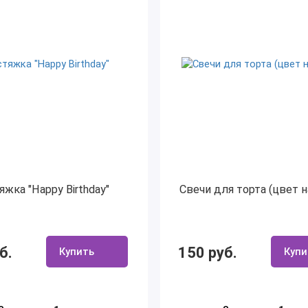
яжка "Happy Birthday"
Свечи для торта (цвет 
б.
150 руб.
Купить
Купи