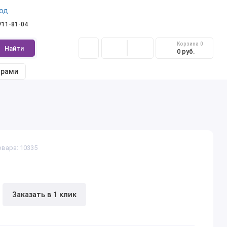
од
 711-81-04
Корзина
0
Найти
0 руб.
арами
овара: 10335
Заказать в 1 клик