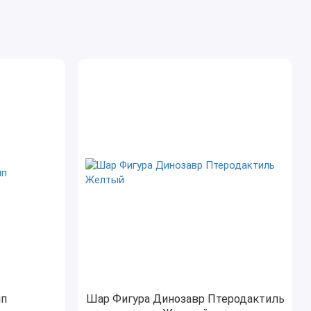
ип
Шар Фигура Динозавр Птеродактиль