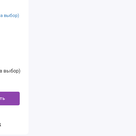
на выбор)
ть
к