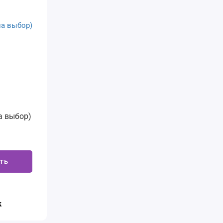
а выбор)
ть
к