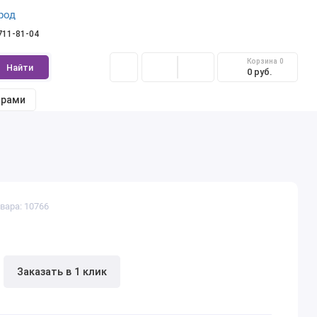
род
 711-81-04
Корзина
0
Найти
0 руб.
арами
вара: 10766
Заказать в 1 клик