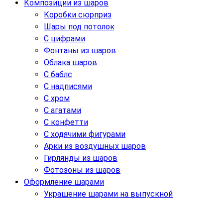
Композиции из шаров
Коробки сюрприз
Шары под потолок
С цифрами
Фонтаны из шаров
Облака шаров
С баблс
С надписями
С хром
С агатами
С конфетти
С ходячими фигурами
Арки из воздушных шаров
Гирлянды из шаров
Фотозоны из шаров
Оформление шарами
Украшение шарами на выпускной