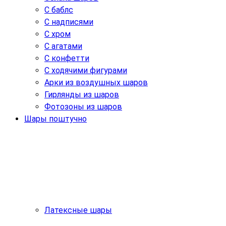
С баблс
С надписями
С хром
С агатами
С конфетти
С ходячими фигурами
Арки из воздушных шаров
Гирлянды из шаров
Фотозоны из шаров
Шары поштучно
Латексные шары