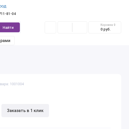
род
 711-81-04
Корзина
0
Найти
0 руб.
арами
вара: 1001004
Заказать в 1 клик