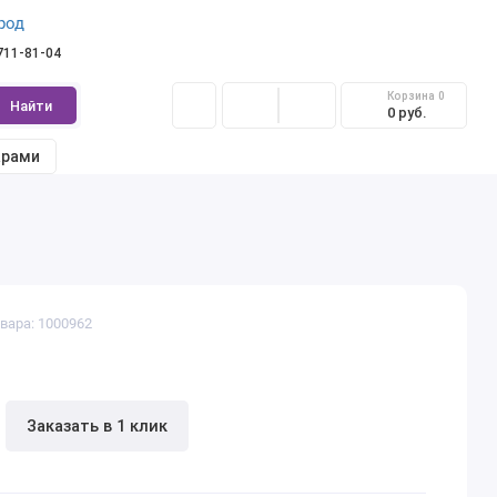
род
 711-81-04
Корзина
0
Найти
0 руб.
арами
вара: 1000962
Заказать в 1 клик