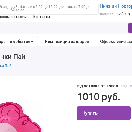
Нижний Новго
йная,
Работаем с 9:00 до 19:00, доставка с 7:00 до
23:00.
Звоните:
+7 (967)
просы и ответы
Контакты
ры по событиям
Композиции из шаров
Оформление ш
инки Пай
нки Пай
Доставка от 1 часа
Код то
1010 руб.
Купить