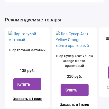
Рекомендуемые товары
Ш
Шар голубой матовый
Шар Супер Агат Yellow
Orange жёлто-
оранжевый
135 руб.
230 руб.
Купить
З
Купить
Заказать в 1 клик
Заказать в 1 клик