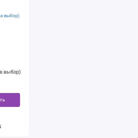
на выбор)
ть
к