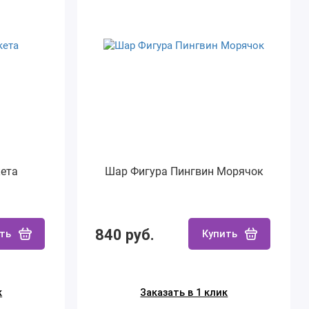
ета
Шар Фигура Пингвин Морячок
840 руб.
ть
Купить
к
Заказать в 1 клик