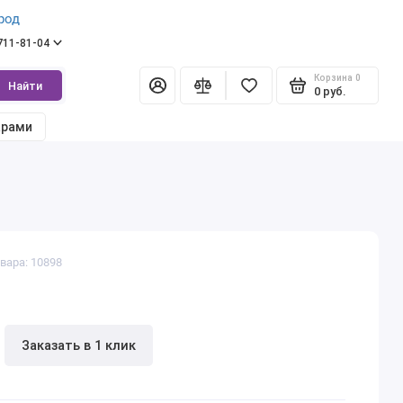
род
 711-81-04
Корзина
0
Найти
0 руб.
арами
вара: 10898
Заказать в 1 клик