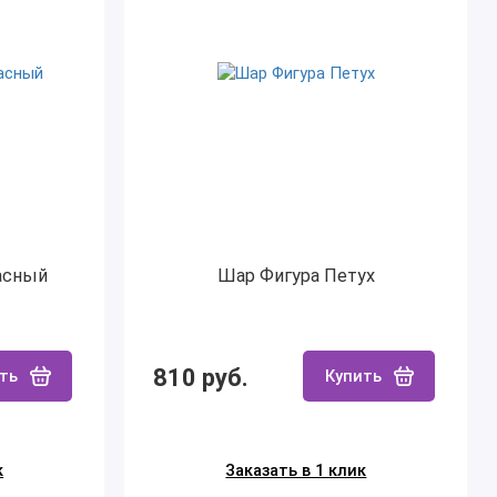
асный
Шар Фигура Петух
810 руб.
ть
Купить
к
Заказать в 1 клик