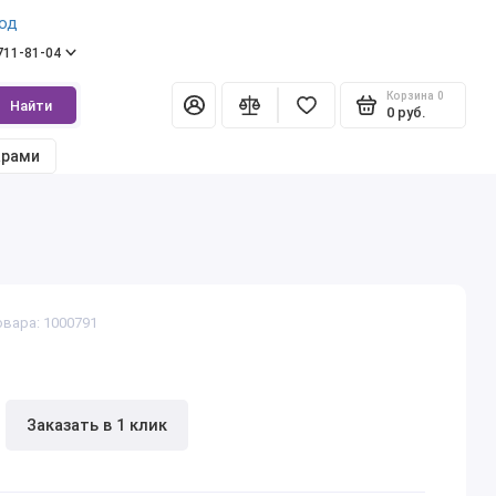
од
 711-81-04
Корзина
0
Найти
0 руб.
арами
овара: 1000791
Заказать в 1 клик