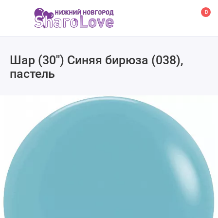
0
Шар (30'') Синяя бирюза (038),
пастель