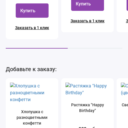
Купить
Купить
Заказать в 1 клик
З
Заказать в 1 клик
Добавьте к заказу:
Растяжка "Happy
Све
Birthday"
Хлопушка с
разноцветными
конфетти