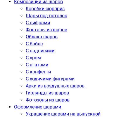
Композиции из шаров
Коробки сюрприз
Шары под потолок
С цифрами
Фонтаны из шаров
Облака шаров
С баблс
С надписями
С хром
С агатами
С конфетти
С ходячими фигурами
Арки из воздушных шаров
Гирлянды из шаров
Фотозоны из шаров
Оформление шарами
Украшение шарами на выпускной