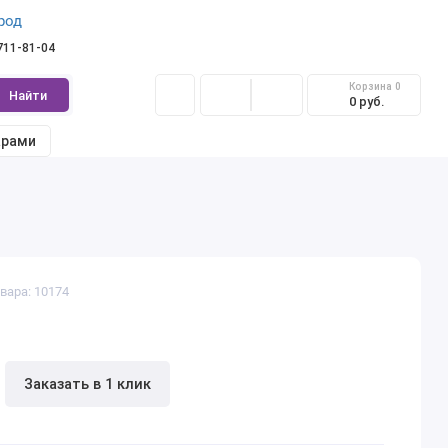
род
 711-81-04
Корзина
0
Найти
0 руб.
арами
вара: 10174
Заказать в 1 клик