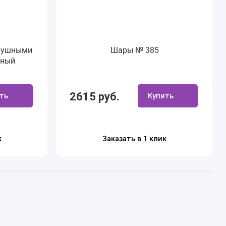
здушными
Шары № 385
сный
2615 руб.
ть
Купить
к
Заказать в 1 клик