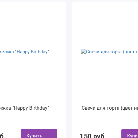
яжка "Happy Birthday"
Свечи для торта (цвет н
б.
150 руб.
Купить
Купи