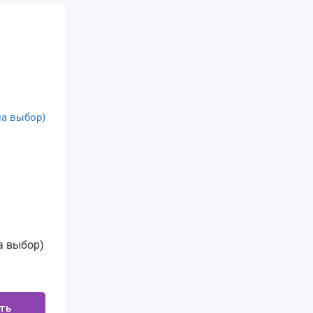
а выбор)
ть