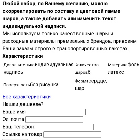
Любой набор, по Вашему желанию, можно
скорректировать по составу и цветовой гамме
шаров, а также добавить или изменить текст
индивидуальной надписи.
Мы используем только качественные шары и
расходные материалы премиальных брендов, привозим
Ваши заказы строго в транспортировочных пакетах.
Характеристики
индивидуальная
фольг
Дополнительно
Количество
Материал
надпись
6
латекс
шаров
сердце,
Форма
без рисунка
Поверхность
шар
Все характеристики
Нашли дешевле?
Ваше имя:
Эл. почта
Ваш телефон:
Ссылка на товар