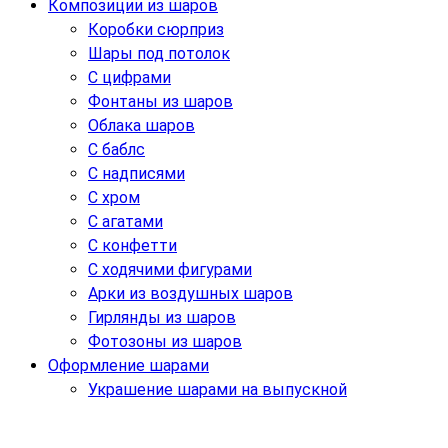
Композиции из шаров
Коробки сюрприз
Шары под потолок
С цифрами
Фонтаны из шаров
Облака шаров
С баблс
С надписями
С хром
С агатами
С конфетти
С ходячими фигурами
Арки из воздушных шаров
Гирлянды из шаров
Фотозоны из шаров
Оформление шарами
Украшение шарами на выпускной