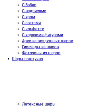
С баблс
С надписями
С хром
С агатами
С конфетти
С ходячими фигурами
Арки из воздушных шаров
Гирлянды из шаров
Фотозоны из шаров
Шары поштучно
Латексные шары